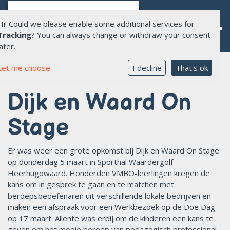
Hi! Could we please enable some additional services for
Tracking
? You can always change or withdraw your consent
later.
Let me choose
I decline
That's ok
Home
Dijk en Waard On
Over Allente
Opvang
Stage
Onderwijs
Er was weer een grote opkomst bij Dijk en Waard On Stage
Aanmelden opvang
op donderdag 5 maart in Sporthal Waardergolf
Heerhugowaard. Honderden VMBO-leerlingen kregen de
kans om in gesprek te gaan en te matchen met
Werken bij ons
beroepsbeoefenaren uit verschillende lokale bedrijven en
maken een afspraak voor een Werkbezoek op de Doe Dag
Contact
op 17 maart. Allente was erbij om de kinderen een kans te
geven om het mooie beroep van pedagogisch professional