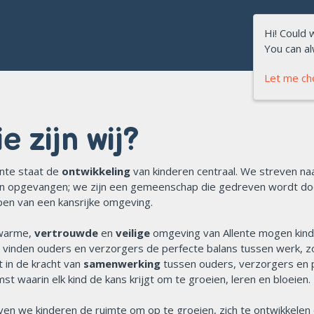
Hi! Could 
You can a
Let me c
e zijn wij?
lente staat de
ontwikkeling
van kinderen centraal. We streven na
 opgevangen; we zijn een gemeenschap die gedreven wordt doo
en van een kansrijke omgeving.
 warme,
vertrouwde
en
veilige
omgeving van Allente mogen kinde
s vinden ouders en verzorgers de perfecte balans tussen werk, 
t in de kracht van
samenwerking
tussen ouders, verzorgers en 
st waarin elk kind de kans krijgt om te groeien, leren en bloeien.
ven we kinderen de ruimte om op te groeien, zich te ontwikkelen