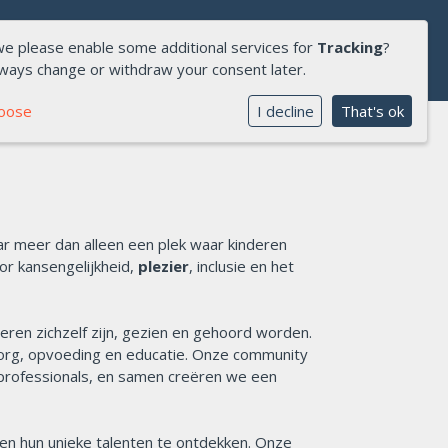
we please enable some additional services for
Tracking
?
lways change or withdraw your consent later.
hoose
I decline
That's ok
ar meer dan alleen een plek waar kinderen
r kansengelijkheid,
plezier
, inclusie en het
ren zichzelf zijn, gezien en gehoord worden.
zorg, opvoeding en educatie. Onze community
professionals, en samen creëren we een
 en hun unieke talenten te ontdekken. Onze