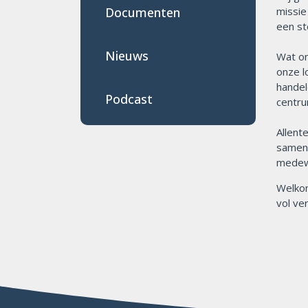
missie
Documenten
een st
Nieuws
Wat on
onze l
handel
Podcast
centru
Allent
samenw
medewe
Welkom
vol ve