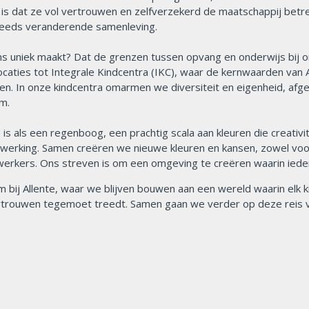
 is dat ze vol vertrouwen en zelfverzekerd de maatschappij betr
eeds veranderende samenleving.
s uniek maakt? Dat de grenzen tussen opvang en onderwijs bij
ocaties tot Integrale Kindcentra (IKC), waar de kernwaarden van 
en. In onze kindcentra omarmen we diversiteit en eigenheid, af
m.
e is als een regenboog, een prachtig scala aan kleuren die creativ
erking. Samen creëren we nieuwe kleuren en kansen, zowel voor
rkers. Ons streven is om een omgeving te creëren waarin iedere
 bij Allente, waar we blijven bouwen aan een wereld waarin elk k
rtrouwen tegemoet treedt. Samen gaan we verder op deze reis va