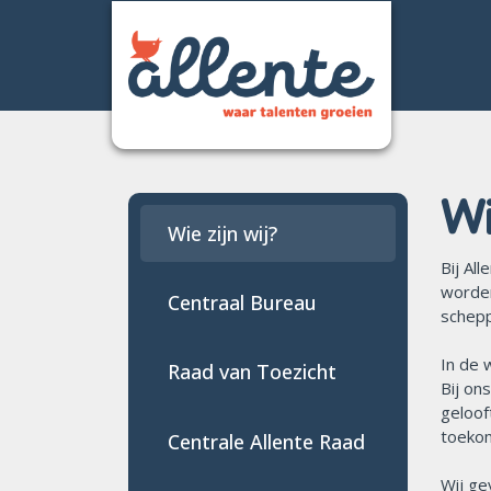
Home
Wi
Over Allente
Wie zijn wij?
Opvang
Bij Al
worden
Onderwijs
Centraal Bureau
schepp
Aanmelden opvang
In de
Raad van Toezicht
Bij on
Werken bij ons
geloof
toekom
Centrale Allente Raad
Contact
Wij ge