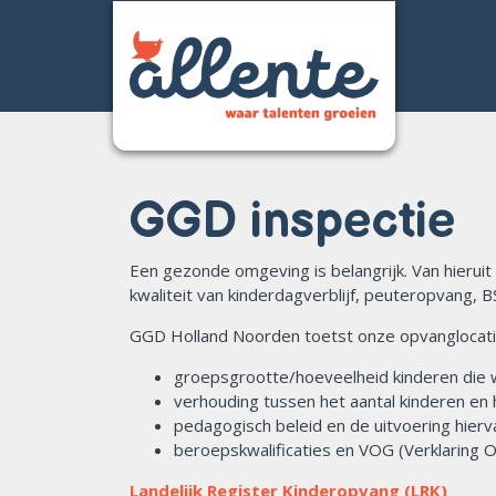
Home
GGD inspectie
Over Allente
Opvang
Een gezonde omgeving is belangrijk. Van hieruit
kwaliteit van kinderdagverblijf, peuteropvang, B
Onderwijs
GGD Holland Noorden toetst onze opvanglocat
Aanmelden opvang
groepsgrootte/hoeveelheid kinderen di
Werken bij ons
verhouding tussen het aantal kinderen en
pedagogisch beleid en de uitvoering hier
beroepskwalificaties en VOG (Verklarin
Contact
Landelijk Register Kinderopvang (LRK)