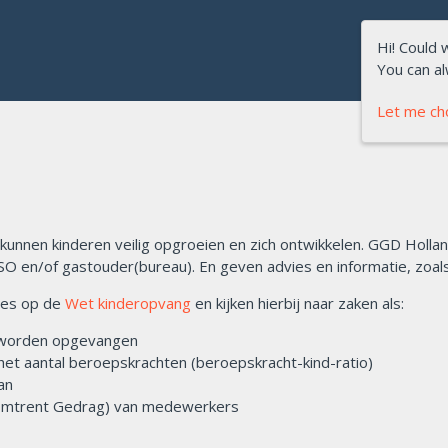
Hi! Could 
You can a
Let me c
 kunnen kinderen veilig opgroeien en zich ontwikkelen. GGD Hollan
SO en/of gastouder(bureau). En geven advies en informatie, zoals o
ies op de
Wet kinderopvang
en kijken hierbij naar zaken als:
e worden opgevangen
 het aantal beroepskrachten (beroepskracht-kind-ratio)
van
g Omtrent Gedrag) van medewerkers