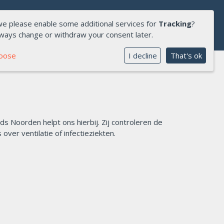
we please enable some additional services for
Tracking
?
lways change or withdraw your consent later.
hoose
I decline
That's ok
ds Noorden helpt ons hierbij. Zij controleren de
ver ventilatie of infectieziekten.