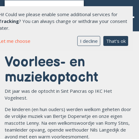
Hi! Could we please enable some additional services for
Tracking
? You can always change or withdraw your consent
later.
Let me choose
I decline
That's ok
Home
Voorlees- en
Over Allente
Opvang
muziekoptocht
Onderwijs
Dit jaar was de optocht in Sint Pancras op IKC Het
Aanmelden opvang
Vogelnest.
De kinderen (en hun ouders) werden welkom geheten door
Werken bij ons
de vrolijke muziek van Bertje Doperwtje en onze eigen
mascotte Lenny. Na een welkomswoordje van Romy Stins,
Contact
teamleider opvang, opende wethouder Nils Langedijk de
avond met een warm voorleesmoment.