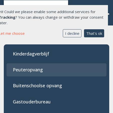
Hi! Could we please enable some additional services for
Tracking
? You can always change or withdraw your consent
later.
Let me choose
I decline
That's ok
Home
Over Allente
Kinderdagverblijf
Opvang
Onderwijs
Peuteropvang
Aanmelden opvang
Buitenschoolse opvang
Werken bij ons
Gastouderbureau
Contact