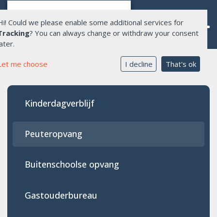
Hi! Could we please enable some additional services for
Tracking
? You can always change or withdraw your consent
later.
Let me choose
I decline
That's ok
Home
Over Allente
Kinderdagverblijf
Opvang
Onderwijs
Peuteropvang
Aanmelden opvang
Buitenschoolse opvang
Werken bij ons
Gastouderbureau
Contact