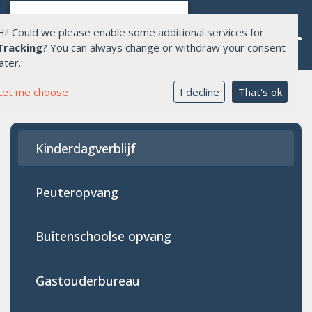
Hi! Could we please enable some additional services for
Tracking
? You can always change or withdraw your consent
later.
Let me choose
I decline
That's ok
Home
Over Allente
Kinderdagverblijf
Opvang
Onderwijs
Peuteropvang
Aanmelden opvang
Buitenschoolse opvang
Werken bij ons
Gastouderbureau
Contact